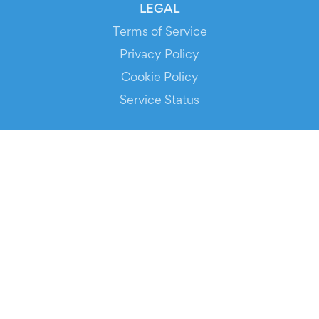
LEGAL
Terms of Service
Privacy Policy
Cookie Policy
Service Status
DOWNLOAD THE APP!
FOR ORGANIZERS
Automated Ticketing
Promote your Events