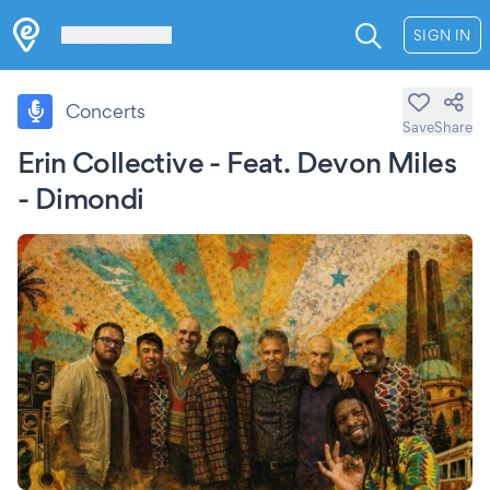
Les Verrières
SIGN IN
Concerts
Save
Share
Erin Collective - Feat. Devon Miles
- Dimondi