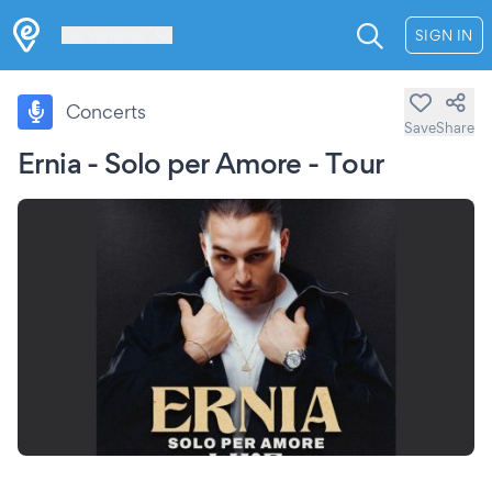
Les Verrières
SIGN IN
Concerts
Save
Share
Ernia - Solo per Amore - Tour