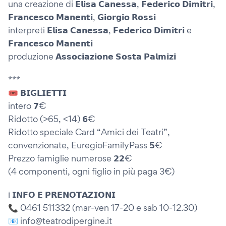
una creazione di 𝗘𝗹𝗶𝘀𝗮 𝗖𝗮𝗻𝗲𝘀𝘀𝗮, 𝗙𝗲𝗱𝗲𝗿𝗶𝗰𝗼 𝗗𝗶𝗺𝗶𝘁𝗿𝗶,
𝗙𝗿𝗮𝗻𝗰𝗲𝘀𝗰𝗼 𝗠𝗮𝗻𝗲𝗻𝘁𝗶, 𝗚𝗶𝗼𝗿𝗴𝗶𝗼 𝗥𝗼𝘀𝘀𝗶
interpreti 𝗘𝗹𝗶𝘀𝗮 𝗖𝗮𝗻𝗲𝘀𝘀𝗮, 𝗙𝗲𝗱𝗲𝗿𝗶𝗰𝗼 𝗗𝗶𝗺𝗶𝘁𝗿𝗶 e
𝗙𝗿𝗮𝗻𝗰𝗲𝘀𝗰𝗼 𝗠𝗮𝗻𝗲𝗻𝘁𝗶
produzione 𝗔𝘀𝘀𝗼𝗰𝗶𝗮𝘇𝗶𝗼𝗻𝗲 𝗦𝗼𝘀𝘁𝗮 𝗣𝗮𝗹𝗺𝗶𝘇𝗶
***
🎟️ 𝗕𝗜𝗚𝗟𝗜𝗘𝗧𝗧𝗜
intero 𝟳€
Ridotto (>65, <14) 𝟲€
Ridotto speciale Card “Amici dei Teatri”,
convenzionate, EuregioFamilyPass 𝟱€
Prezzo famiglie numerose 𝟮𝟮€
(4 componenti, ogni figlio in più paga 3€)
ℹ️ 𝗜𝗡𝗙𝗢 𝗘 𝗣𝗥𝗘𝗡𝗢𝗧𝗔𝗭𝗜𝗢𝗡𝗜
📞 0461 511332 (mar-ven 17-20 e sab 10-12.30)
📧 info@teatrodipergine.it