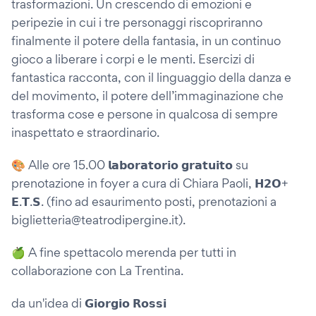
trasformazioni. Un crescendo di emozioni e
peripezie in cui i tre personaggi riscopriranno
finalmente il potere della fantasia, in un continuo
gioco a liberare i corpi e le menti. Esercizi di
fantastica racconta, con il linguaggio della danza e
del movimento, il potere dell’immaginazione che
trasforma cose e persone in qualcosa di sempre
inaspettato e straordinario.
🎨 Alle ore 15.00 𝗹𝗮𝗯𝗼𝗿𝗮𝘁𝗼𝗿𝗶𝗼 𝗴𝗿𝗮𝘁𝘂𝗶𝘁𝗼 su
prenotazione in foyer a cura di Chiara Paoli, 𝗛𝟮𝗢+
𝗘.𝗧.𝗦. (fino ad esaurimento posti, prenotazioni a
biglietteria@teatrodipergine.it).
🍏 A fine spettacolo merenda per tutti in
collaborazione con La Trentina.
da un'idea di 𝗚𝗶𝗼𝗿𝗴𝗶𝗼 𝗥𝗼𝘀𝘀𝗶