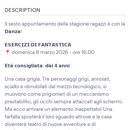
DESCRIPTION
Il sesto appuntamento della stagione ragazzi è con la
𝗗𝗮𝗻𝘇𝗮!
𝗘𝗦𝗘𝗥𝗖𝗜𝗭𝗜 𝗗𝗜 𝗙𝗔𝗡𝗧𝗔𝗦𝗧𝗜𝗖𝗔
📍 domenica 8 marzo 2026 - ore 16.00
𝗘𝘁𝗮̀ 𝗰𝗼𝗻𝘀𝗶𝗴𝗹𝗶𝗮𝘁𝗮: 𝗱𝗮𝗶 𝟰 𝗮𝗻𝗻𝗶
Una casa grigia. Tre personaggi grigi, annoiati,
scialbi e obnubilati dal mezzo tecnologico, si
muovono come prigionieri di un meccanismo
prestabilito, gli occhi sempre attaccati agli schermi.
Ma ecco arrivare un elemento inaspettato! Una
farfalla sposterà il loro sguardo altrove e la casa
diventerà teatro di nuove avventure e di