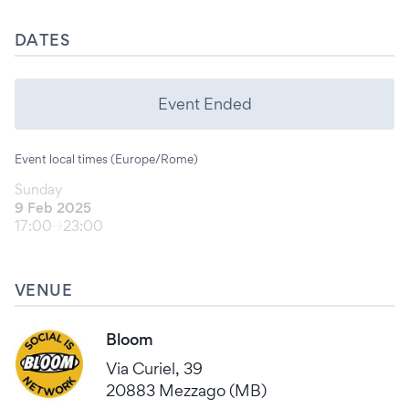
DATES
Event Ended
Event local times (Europe/Rome)
Sunday
9 Feb 2025
17:00
23:00
VENUE
Bloom
Via Curiel, 39
20883 Mezzago (MB)