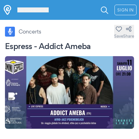
Les Verrières
SIGN IN
Concerts
Save
Share
Espress - Addict Ameba