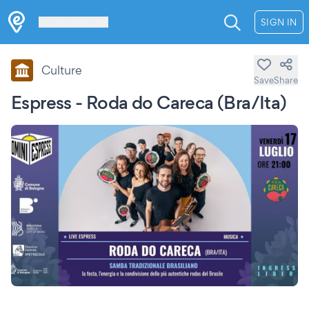
Les Verrières
SIGN IN
Culture
Save
Share
Espress - Roda do Careca (Bra/Ita)