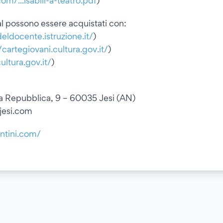
m/...isabili-a-teatro.pdf
)
l possono essere acquistati con:
ldocente.istruzione.it/
)
/cartegiovani.cultura.gov.it/
)
ultura.gov.it/
)
lla Repubblica, 9 – 60035 Jesi (AN)
sjesi.com
ntini.com/