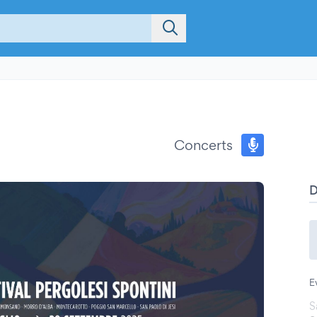
Concerts
E
S