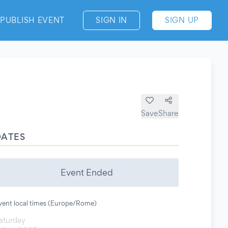
PUBLISH EVENT
SIGN IN
SIGN UP
Save
Share
DATES
Event Ended
vent local times (Europe/Rome)
aturday