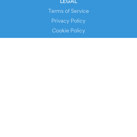
LEGAL
Terms of Service
Privacy Policy
Cookie Policy
Service Status
DOWNLOAD THE APP!
FOR ORGANIZERS
Automated Ticketing
Promote your Events