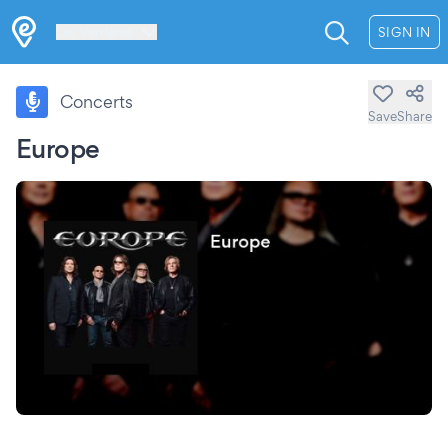
Les Verrières
SIGN IN
Concerts
Save
Share
Europe