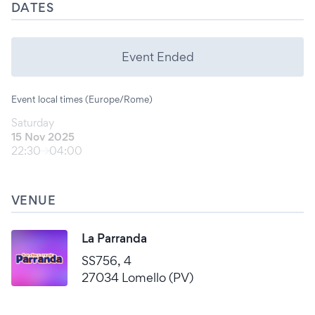
DATES
Event Ended
Event local times (Europe/Rome)
Saturday
15 Nov 2025
22:30
04:00
VENUE
La Parranda
SS756, 4
27034 Lomello (PV)