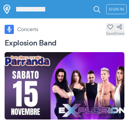
Les Verrières
SIGN IN
Concerts
Save
Share
Explosion Band