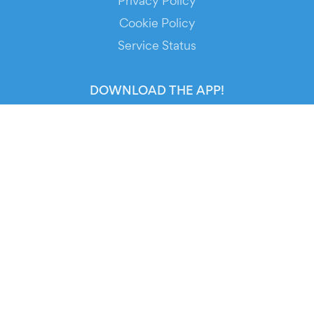
Privacy Policy
Cookie Policy
Service Status
DOWNLOAD THE APP!
FOR ORGANIZERS
Automated Ticketing
Promote your Events
RESOURCES