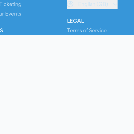
Ticketing
English (GB)
ur Events
LEGAL
S
Terms of Service
s
Privacy Policy
Cookie Policy
Service Status
ts
© 2026 Evients® – All rights reserved.
Made with
in
while listening to
Roxette
.
ts is a registered trademark by Hexation S.r.l. – VATIN IT03735511200