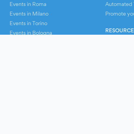
Events in Roma
Automated 
Events in Milano
Promote yo
Events in Torino
RESOURCE
Events in Bologna
Your Ticket
Events in Firenze
Contact Us
Events in Verona
Help
Newsroom
Media Asse
Evien