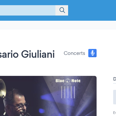
ario Giuliani
Concerts
E