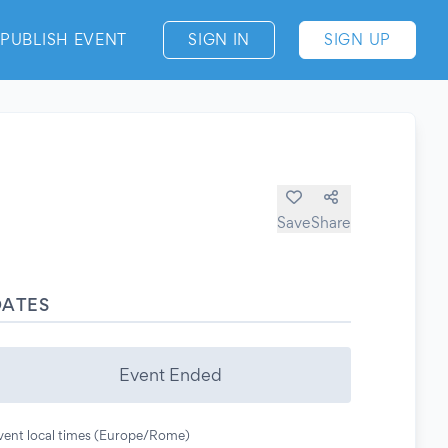
PUBLISH EVENT
SIGN IN
SIGN UP
Save
Share
DATES
Event Ended
vent local times (Europe/Rome)