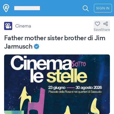
Les Verrières
SIGN IN
Cinema
Save
Share
Father mother sister brother di Jim
Jarmusch