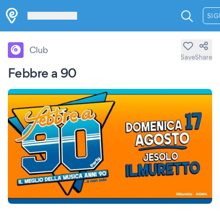
Les Verrières
SIG
Club
Save
Share
Febbre a 90