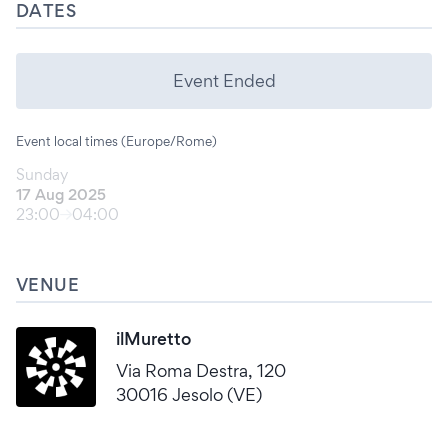
DATES
Event Ended
Event local times (Europe/Rome)
Sunday
17 Aug 2025
23:00
04:00
VENUE
ilMuretto
Via Roma Destra, 120
30016 Jesolo (VE)