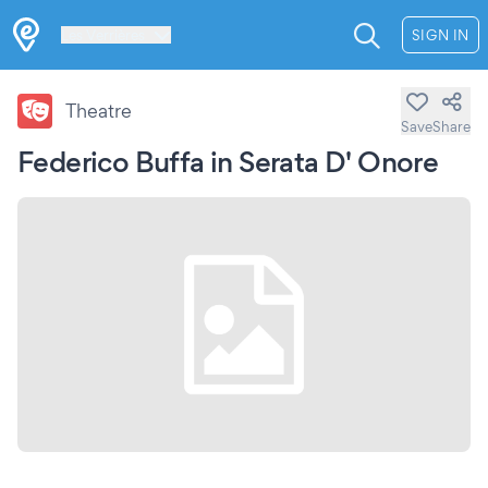
Les Verrières
SIGN IN
Theatre
Save
Share
Federico Buffa in Serata D' Onore