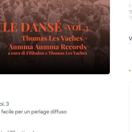
F
1
1
l. 3
facile per un perlage diffuso