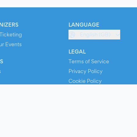
NIZERS
LANGUAGE
Ticketing
English (GB)
ur Events
LEGAL
S
Terms of Service
s
Privacy Policy
Cookie Policy
Service Status
ts