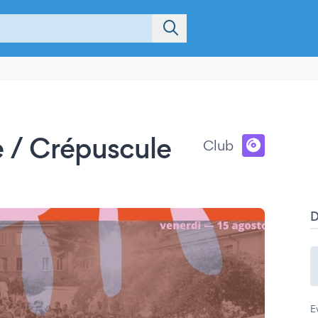
e / Crépuscule
Club
E