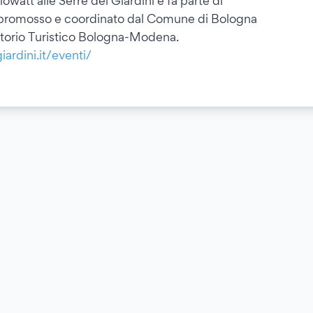
lowatt alle Serre dei Giardini e fa parte di
ità promosso e coordinato dal Comune di Bologna
ritorio Turistico Bologna-Modena.
iardini.it/eventi/