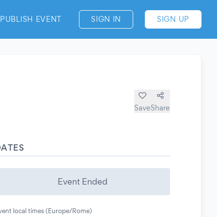
PUBLISH EVENT
SIGN IN
SIGN UP
Save
Share
DATES
Event Ended
vent local times (Europe/Rome)