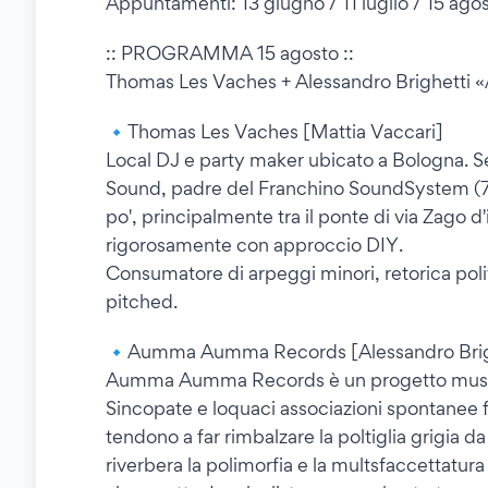
Appuntamenti: 13 giugno / 11 luglio / 15 ago
:: PROGRAMMA 15 agosto ::
Thomas Les Vaches + Alessandro Brighet
🔹Thomas Les Vaches [Mattia Vaccari]
Local DJ e party maker ubicato a Bologna. Sel
Sound, padre del Franchino SoundSystem (7 
po', principalmente tra il ponte di via Zago d
rigorosamente con approccio DIY.
Consumatore di arpeggi minori, retorica pol
pitched.
🔹Aumma Aumma Records [Alessandro Brig
Aumma Aumma Records è un progetto musical
Sincopate e loquaci associazioni spontanee 
tendono a far rimbalzare la poltiglia grigia
riverbera la polimorfia e la multsfaccettatura 