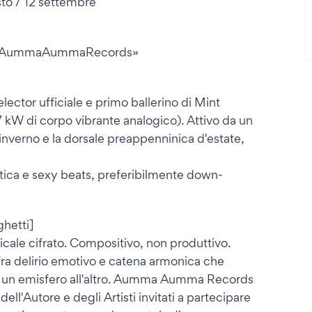
sto / 12 settembre
ti «AummaAummaRecords»
ector ufficiale e primo ballerino di Mint
kW di corpo vibrante analogico). Attivo da un
'inverno e la dorsale preappenninica d'estate,
itica e sexy beats, preferibilmente down-
hetti]
e cifrato. Compositivo, non produttivo.
fra delirio emotivo e catena armonica che
 da un emisfero all'altro. Aumma Aumma Records
dell'Autore e degli Artisti invitati a partecipare