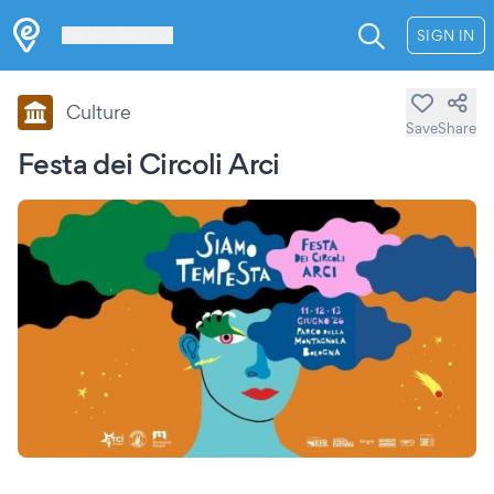
Les Verrières
SIGN IN
Culture
Save
Share
Festa dei Circoli Arci