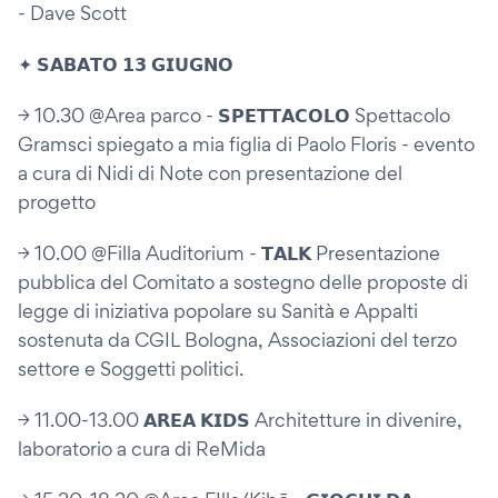
- Dave Scott
✦ 𝗦𝗔𝗕𝗔𝗧𝗢 𝟭𝟯 𝗚𝗜𝗨𝗚𝗡𝗢
→ 10.30 @Area parco - 𝗦𝗣𝗘𝗧𝗧𝗔𝗖𝗢𝗟𝗢 Spettacolo
Gramsci spiegato a mia figlia di Paolo Floris - evento
a cura di Nidi di Note con presentazione del
progetto
→ 10.00 @Filla Auditorium - 𝗧𝗔𝗟𝗞 Presentazione
pubblica del Comitato a sostegno delle proposte di
legge di iniziativa popolare su Sanità e Appalti
sostenuta da CGIL Bologna, Associazioni del terzo
settore e Soggetti politici.
→ 11.00-13.00 𝗔𝗥𝗘𝗔 𝗞𝗜𝗗𝗦 Architetture in divenire,
laboratorio a cura di ReMida