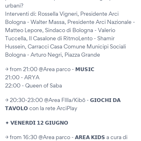
urbani?
Interventi di: Rossella Vigneri, Presidente Arci
Bologna - Walter Massa, Presidente Arci Nazionale -
Matteo Lepore, Sindaco di Bologna - Valerio
Tuccella, Il Casalone di RitmoLento - Shamir
Hussein, Carracci Casa Comune Municipi Sociali
Bologna - Arturo Negri, Piazza Grande
→ from 21:00 @Area parco - 𝗠𝗨𝗦𝗜𝗖
21:00 - ARYA
22:00 - Queen of Saba
→ 20:30-23:00 @Area FIlla/Kibō - 𝗚𝗜𝗢𝗖𝗛𝗜 𝗗𝗔
𝗧𝗔𝗩𝗢𝗟𝗢 con la rete ArciPlay
✦ 𝗩𝗘𝗡𝗘𝗥𝗗𝗜̀ 𝟭𝟮 𝗚𝗜𝗨𝗚𝗡𝗢
→ from 16:30 @Area parco - 𝗔𝗥𝗘𝗔 𝗞𝗜𝗗𝗦 a cura di