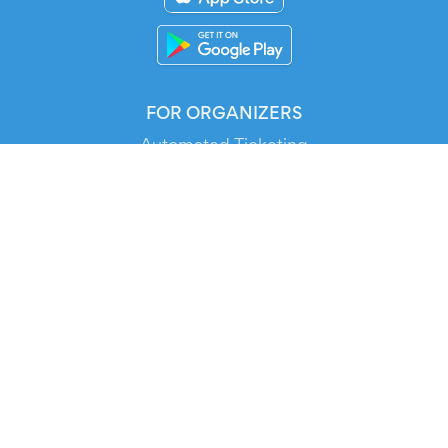
FOR ORGANIZERS
Automated Ticketing
Promote your Events
RESOURCES
Your Tickets
Contact Us
Help
Newsroom
Media Assets