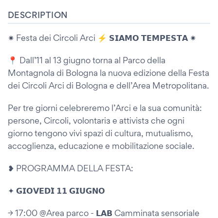
DESCRIPTION
✷ Festa dei Circoli Arci ⚡️ 𝗦𝗜𝗔𝗠𝗢 𝗧𝗘𝗠𝗣𝗘𝗦𝗧𝗔 ✷
📍 Dall’11 al 13 giugno torna al Parco della
Montagnola di Bologna la nuova edizione della Festa
dei Circoli Arci di Bologna e dell’Area Metropolitana.
Per tre giorni celebreremo l’Arci e la sua comunità:
persone, Circoli, volontariɜ e attivistɜ che ogni
giorno tengono vivi spazi di cultura, mutualismo,
accoglienza, educazione e mobilitazione sociale.
❥ PROGRAMMA DELLA FESTA:
✦ 𝗚𝗜𝗢𝗩𝗘𝗗𝗜̀ 𝟭𝟭 𝗚𝗜𝗨𝗚𝗡𝗢
→ 17:00 @Area parco - 𝗟𝗔𝗕 Camminata sensoriale