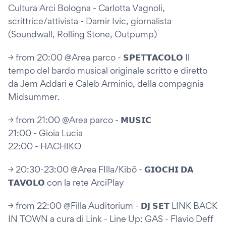
Cultura Arci Bologna - Carlotta Vagnoli,
scrittrice/attivista - Damir Ivic, giornalista
(Soundwall, Rolling Stone, Outpump)
→ from 20:00 @Area parco - 𝗦𝗣𝗘𝗧𝗧𝗔𝗖𝗢𝗟𝗢 Il
tempo del bardo musical originale scritto e diretto
da Jem Addari e Caleb Arminio, della compagnia
Midsummer.
→ from 21:00 @Area parco - 𝗠𝗨𝗦𝗜𝗖
21:00 - Gioia Lucia
22:00 - HACHIKO
→ 20:30-23:00 @Area FIlla/Kibō - 𝗚𝗜𝗢𝗖𝗛𝗜 𝗗𝗔
𝗧𝗔𝗩𝗢𝗟𝗢 con la rete ArciPlay
→ from 22:00 @Filla Auditorium - 𝗗𝗝 𝗦𝗘𝗧 LINK BACK
IN TOWN a cura di Link - Line Up: GAS - Flavio Deff