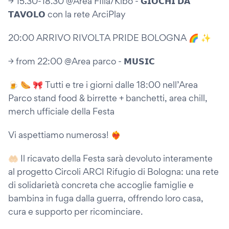
→ 15.30-18.30 @Area FIlla/Kibō - 𝗚𝗜𝗢𝗖𝗛𝗜 𝗗𝗔
𝗧𝗔𝗩𝗢𝗟𝗢 con la rete ArciPlay
20:00 ARRIVO RIVOLTA PRIDE BOLOGNA 🌈 ✨
→ from 22:00 @Area parco - 𝗠𝗨𝗦𝗜𝗖
🍺 🌭 🎀 Tutti e tre i giorni dalle 18:00 nell’Area
Parco stand food & birrette + banchetti, area chill,
merch ufficiale della Festa
Vi aspettiamo numerosɜ! ❤️‍🔥
🤲🏻 Il ricavato della Festa sarà devoluto interamente
al progetto Circoli ARCI Rifugio di Bologna: una rete
di solidarietà concreta che accoglie famiglie e
bambinɜ in fuga dalla guerra, offrendo loro casa,
cura e supporto per ricominciare.