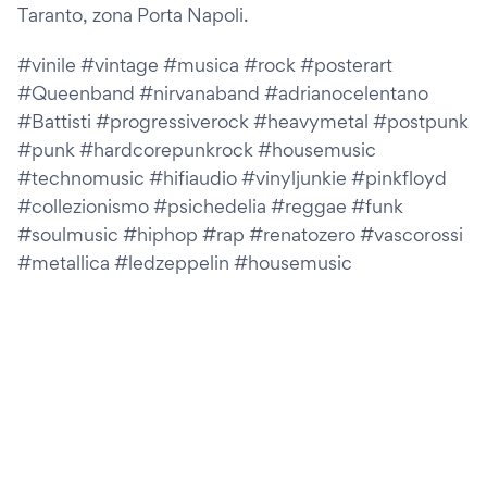
Taranto, zona Porta Napoli.
#vinile #vintage #musica #rock #posterart
#Queenband #nirvanaband #adrianocelentano
#Battisti #progressiverock #heavymetal #postpunk
#punk #hardcorepunkrock #housemusic
#technomusic #hifiaudio #vinyljunkie #pinkfloyd
#collezionismo #psichedelia #reggae #funk
#soulmusic #hiphop #rap #renatozero #vascorossi
#metallica #ledzeppelin #housemusic