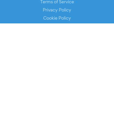
Terms of Service
Privacy Policy
Cookie Policy
Service Status
DOWNLOAD THE APP!
FOR ORGANIZERS
Automated Ticketing
Promote your Events