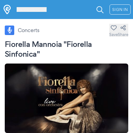
Les Verrières
SIGN IN
Concerts
Save
Share
Fiorella Mannoia "Fiorella
Sinfonica"