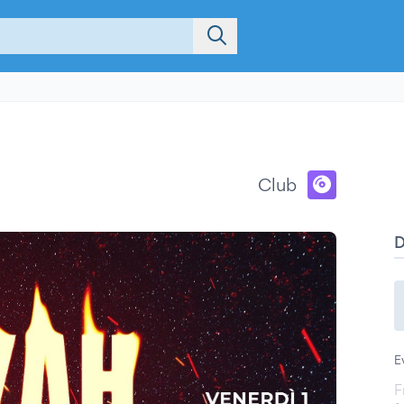
Club
E
F