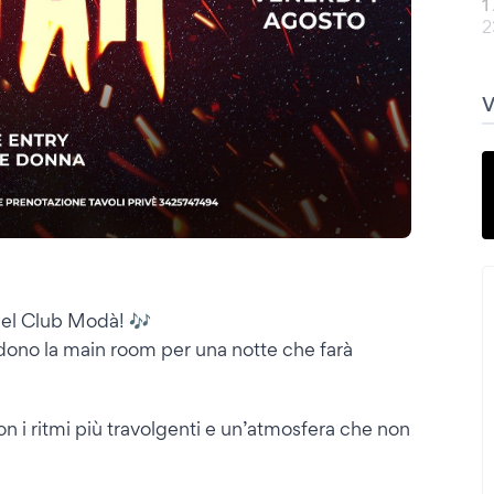
1
2
 del Club Modà! 🎶
ndono la main room per una notte che farà
on i ritmi più travolgenti e un’atmosfera che non