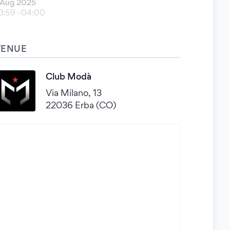
 Aug 2025
3:59
04:00
VENUE
Club Modà
Via Milano, 13
22036 Erba (CO)