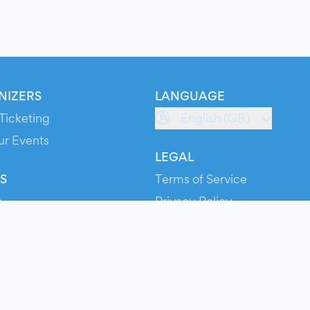
NIZERS
LANGUAGE
Ticketing
English (GB)
ur Events
LEGAL
S
Terms of Service
s
Privacy Policy
Cookie Policy
Service Status
ts