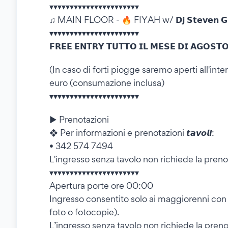
▾▾▾▾▾▾▾▾▾▾▾▾▾▾▾▾▾▾▾▾▾▾
♫ MAIN FLOOR - 🔥 FIYAH w/ 𝗗𝗷 𝗦𝘁𝗲𝘃𝗲𝗻 
▾▾▾▾▾▾▾▾▾▾▾▾▾▾▾▾▾▾▾▾▾▾
𝗙𝗥𝗘𝗘 𝗘𝗡𝗧𝗥𝗬 𝗧𝗨𝗧𝗧𝗢 𝗜𝗟 𝗠𝗘𝗦𝗘 𝗗𝗜 𝗔𝗚𝗢𝗦𝗧
(In caso di forti piogge saremo aperti all'int
euro (consumazione inclusa)
▾▾▾▾▾▾▾▾▾▾▾▾▾▾▾▾▾▾▾▾▾▾
▶ Prenotazioni
❖ Per informazioni e prenotazioni 𝙩𝙖𝙫𝙤𝙡𝙞:
• 342 574 7494
L'ingresso senza tavolo non richiede la preno
▾▾▾▾▾▾▾▾▾▾▾▾▾▾▾▾▾▾▾▾▾▾
Apertura porte ore 00:00
Ingresso consentito solo ai maggiorenni con 
foto o fotocopie).
L’ingresso senza tavolo non richiede la preno