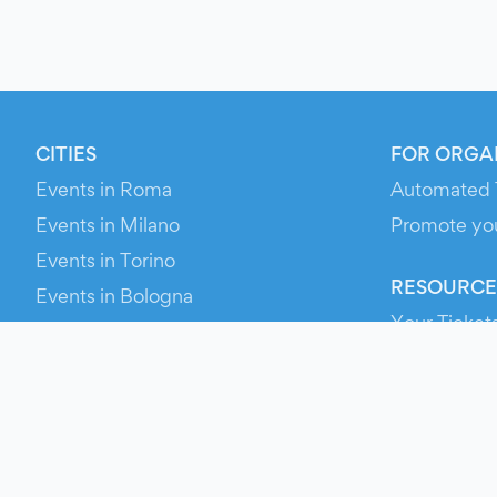
CITIES
FOR ORGA
Events in Roma
Automated 
Events in Milano
Promote yo
Events in Torino
RESOURCE
Events in Bologna
Your Ticket
Events in Firenze
Contact Us
Events in Verona
Help
Newsroom
Media Asse