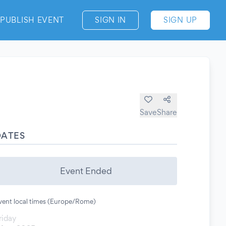
PUBLISH EVENT
SIGN IN
SIGN UP
Save
Share
DATES
Event Ended
vent local times (Europe/Rome)
riday