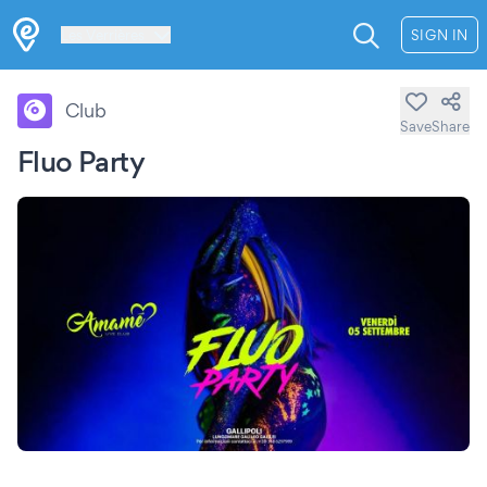
Les Verrières
SIGN IN
Club
Save
Share
Fluo Party