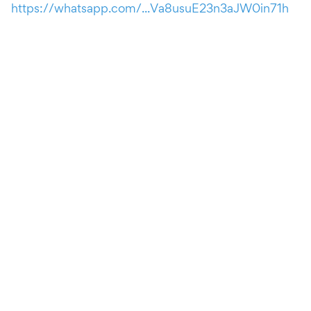
https://whatsapp.com/...Va8usuE23n3aJW0in71h