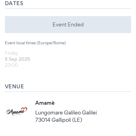
DATES
Event Ended
Event local times (Europe/Rome)
Friday
5 Sep 2025
23:00
VENUE
Amamè
Lungomare Galileo Galilei
73014 Gallipoli (LE)