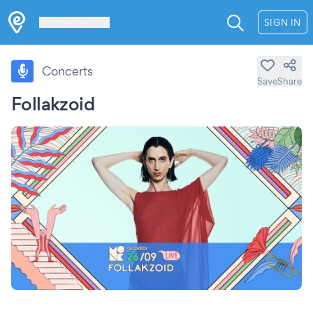
Les Verrières
SIGN IN
Concerts
Save
Share
Follakzoid