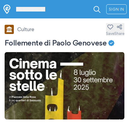
Les Verrières
SIGN IN
Culture
Save
Share
Follemente di Paolo Genovese