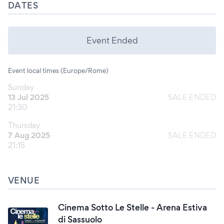
DATES
Event Ended
Event local times (Europe/Rome)
Sunday
13 Jul 2025
SALE ENDED
21:30
Thursday
7 Aug 2025
SALE ENDED
21:15
VENUE
Cinema Sotto Le Stelle - Arena Estiva
di Sassuolo