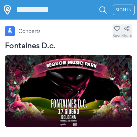
Les Verrières
SIGN IN
Concerts
Save
Share
Fontaines D.c.