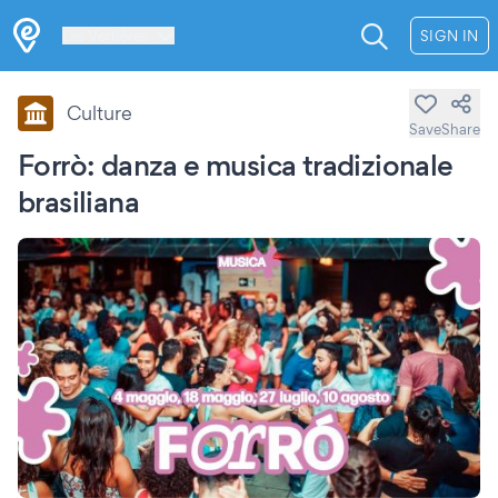
Les Verrières
SIGN IN
Culture
Save
Share
Forrò: danza e musica tradizionale
brasiliana