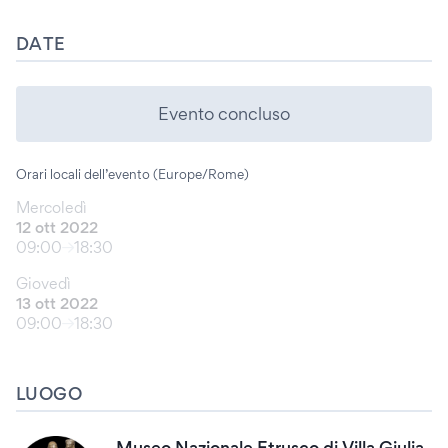
DATE
Evento concluso
Orari locali dell’evento (Europe/Rome)
Mercoledì
12 ott 2022
09:00
18:30
Giovedì
13 ott 2022
09:00
18:30
LUOGO
Museo Nazionale Etrusco di Villa Giulia