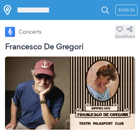
Les Verrières
SIGN IN
Concerts
Save
Share
Francesco De Gregori