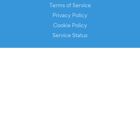
Terms of Service
Privacy Policy
Cookie Policy
Service Status
DOWNLOAD THE APP!
FOR ORGANIZERS
Automated Ticketing
Promote your Events