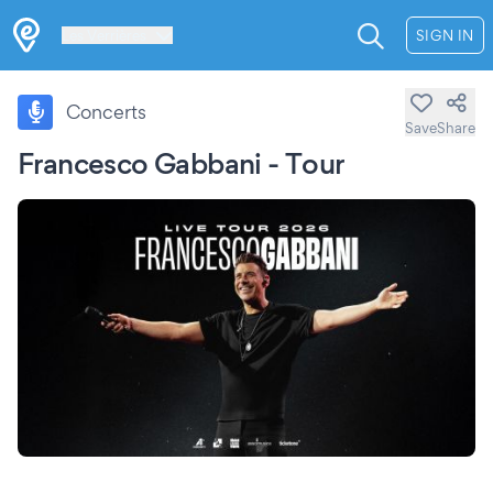
Les Verrières
SIGN IN
Concerts
Save
Share
Francesco Gabbani - Tour