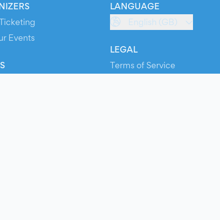
NIZERS
LANGUAGE
Ticketing
English (GB)
ur Events
LEGAL
S
Terms of Service
s
Privacy Policy
Cookie Policy
Service Status
ts
© 2026 Evients® – All rights reserved.
Made with
in
while listening to
Roxette
.
ts is a registered trademark by Hexation S.r.l. – VATIN IT03735511200