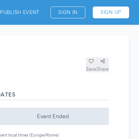
PUBLISH EVENT
SIGN IN
SIGN UP
Save
Share
DATES
Event Ended
vent local times (Europe/Rome)