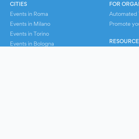
CITIES
FOR ORGA
Events in Roma
Automated 
Events in Milano
Promote yo
Events in Torino
RESOURCE
Events in Bologna
Your Ticket
Events in Firenze
Contact Us
Events in Verona
Help
Newsroom
Media Asse
Evien