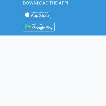
DOWNLOAD THE APP!
Instagram
YouTube
Twitter
Fac