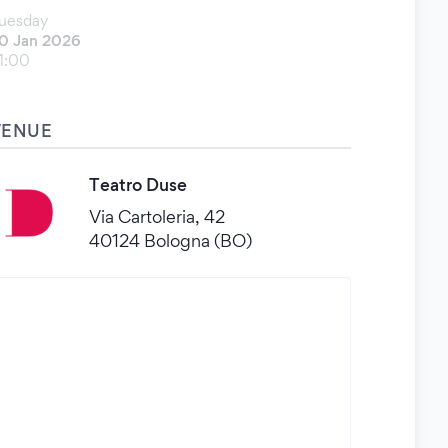
uesday
0 Jan 2026
1:00
VENUE
Teatro Duse
Via Cartoleria, 42
40124 Bologna (BO)