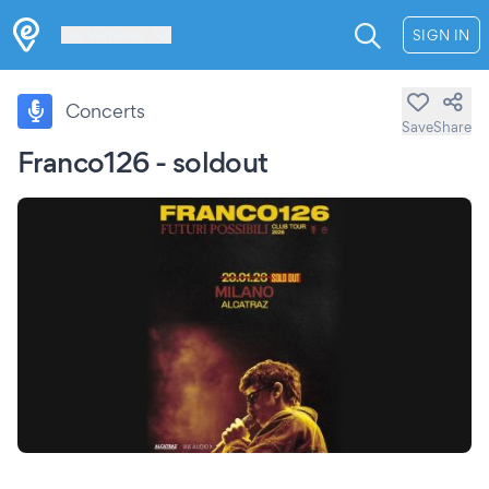
Les Verrières
SIGN IN
Concerts
Save
Share
Franco126 - soldout