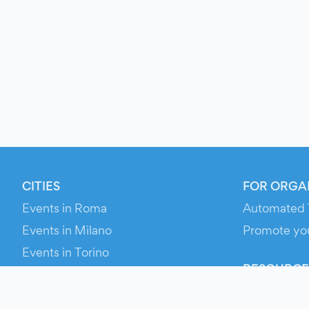
CITIES
FOR ORGA
Events in Roma
Automated 
Events in Milano
Promote yo
Events in Torino
RESOURCE
Events in Bologna
Your Ticket
Events in Firenze