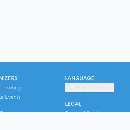
NIZERS
LANGUAGE
Ticketing
English (GB)
ur Events
LEGAL
S
Terms of Service
s
Privacy Policy