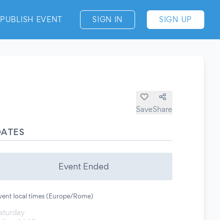
PUBLISH EVENT
SIGN IN
SIGN UP
Save
Share
DATES
Event Ended
vent local times (Europe/Rome)
aturday