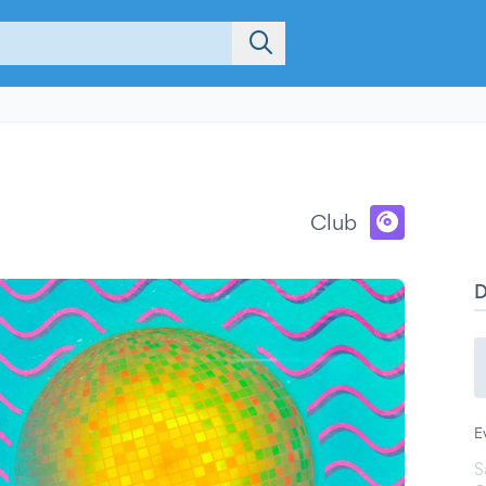
Club
E
S