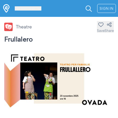
Les Verrières
SIGN IN
Theatre
Save
Share
Frullalero