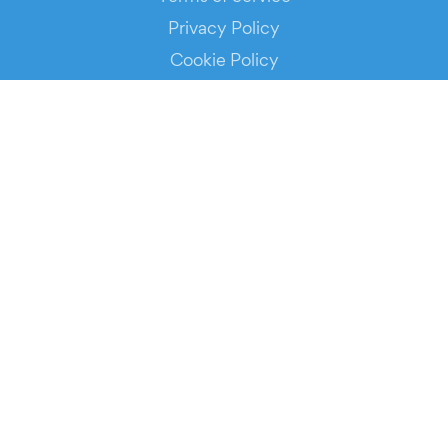
Privacy Policy
Cookie Policy
Service Status
DOWNLOAD THE APP!
FOR ORGANIZERS
Automated Ticketing
Promote your Events
RESOURCES