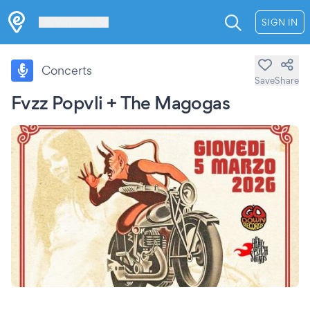
Les Verrières
SIGN IN
Concerts
Save
Share
Fvzz Popvli + The Magogas