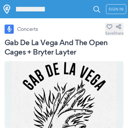
Les Verrières
SIGN IN
Concerts
Save
Share
Gab De La Vega And The Open
Cages + Bryter Layter