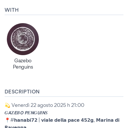
WITH
Gazebo
Penguins
DESCRIPTION
💫 Venerdì 22 agosto 2025 h 21:00
𝑮𝘼𝒁𝙀𝑩𝙊 𝙋𝑬𝙉𝑮𝙐𝑰𝙉𝑺
📍#𝗵𝗮𝗻𝗮𝗯𝗶𝟳𝟮 | 𝘃𝗶𝗮𝗹𝗲 𝗱𝗲𝗹𝗹𝗮 𝗽𝗮𝗰𝗲 𝟰𝟱𝟮𝗴, 𝗠𝗮𝗿𝗶𝗻𝗮 𝗱𝗶
𝗥𝗮𝘃𝗲𝗻𝗻𝗮