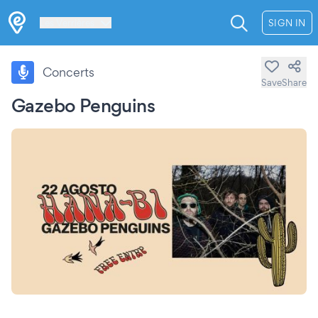
Les Verrières
SIGN IN
Concerts
Save
Share
Gazebo Penguins