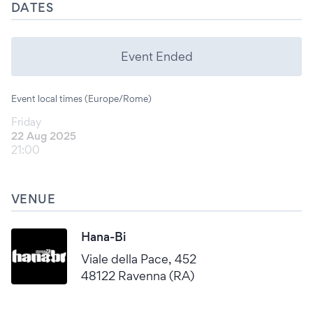
DATES
Event Ended
Event local times (Europe/Rome)
Friday
22 Aug 2025
21:00
VENUE
Hana-Bi
Viale della Pace, 452
48122 Ravenna (RA)