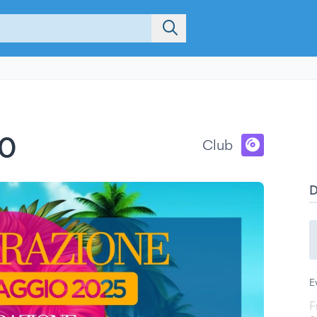
30
Club
E
F