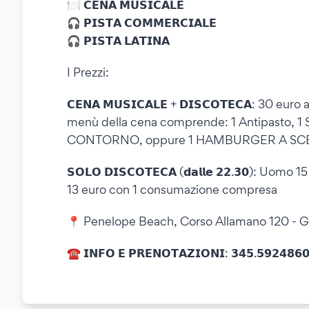
🍽️ 𝗖𝗘𝗡𝗔 𝗠𝗨𝗦𝗜𝗖𝗔𝗟𝗘
🎧 𝗣𝗜𝗦𝗧𝗔 𝗖𝗢𝗠𝗠𝗘𝗥𝗖𝗜𝗔𝗟𝗘
🎧 𝗣𝗜𝗦𝗧𝗔 𝗟𝗔𝗧𝗜𝗡𝗔
I Prezzi:
𝗖𝗘𝗡𝗔 𝗠𝗨𝗦𝗜𝗖𝗔𝗟𝗘 + 𝗗𝗜𝗦𝗖𝗢𝗧𝗘𝗖𝗔: 3
menù della cena comprende: 1 Antipasto, 1
CONTORNO, oppure 1 HAMBURGER A SCE
𝗦𝗢𝗟𝗢 𝗗𝗜𝗦𝗖𝗢𝗧𝗘𝗖𝗔 (𝗱𝗮𝗹𝗹𝗲 𝟮𝟮.𝟯𝟬
13 euro con 1 consumazione compresa
📍 Penelope Beach, Corso Allamano 120 - Gr
☎️ 𝗜𝗡𝗙𝗢 𝗘 𝗣𝗥𝗘𝗡𝗢𝗧𝗔𝗭𝗜𝗢𝗡𝗜: 𝟯𝟰𝟱.𝟱𝟵𝟮𝟰𝟴𝟲