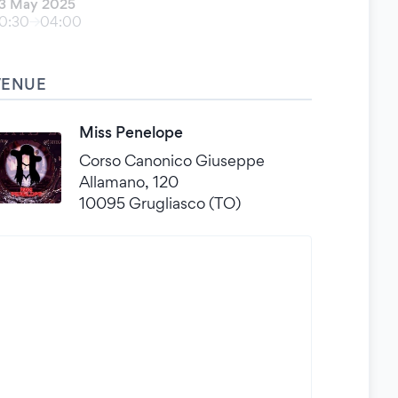
3 May 2025
0:30
04:00
VENUE
Miss Penelope
Corso Canonico Giuseppe
Allamano, 120
10095 Grugliasco (TO)