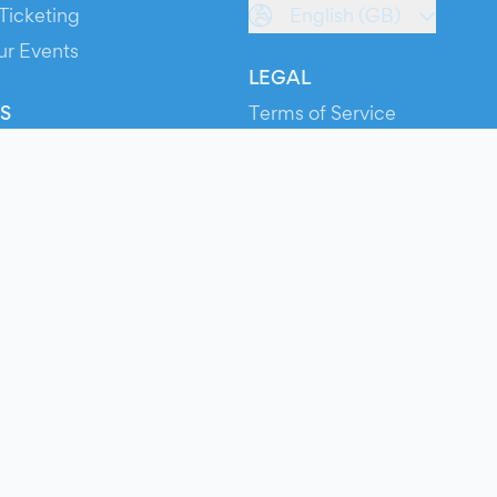
Ticketing
English (GB)
ur Events
LEGAL
S
Terms of Service
s
Privacy Policy
Cookie Policy
Service Status
ts
© 2026 Evients® – All rights reserved.
Made with
in
while listening to
Roxette
.
ts is a registered trademark by Hexation S.r.l. – VATIN IT03735511200