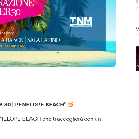
2
2
 𝟯𝟬 | 𝗣𝗘𝗡𝗘𝗟𝗢𝗣𝗘 𝗕𝗘𝗔𝗖𝗛" 💥
PENELOPE BEACH che ti accoglierà con un