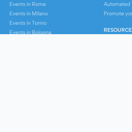
Events in Roma
Automated 
Events in Milano
Promote yo
Events in Torino
RESOURCE
Events in Bologna
Your Ticket
Events in Firenze
Contact Us
Events in Verona
Help
Newsroom
Media Asse
Evien