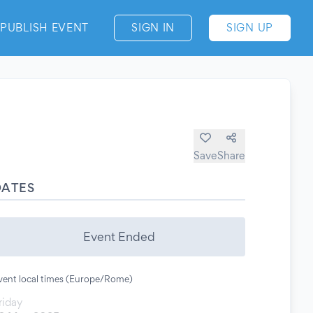
PUBLISH EVENT
SIGN IN
SIGN UP
Save
Share
DATES
Event Ended
vent local times (Europe/Rome)
riday