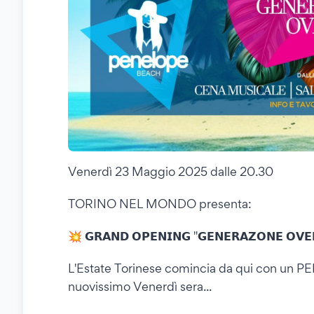
Venerdì 23 Maggio 2025 dalle 20.30
TORINO NEL MONDO presenta:
💥 𝗚𝗥𝗔𝗡𝗗 𝗢𝗣𝗘𝗡𝗜𝗡𝗚 "𝗚𝗘𝗡𝗘𝗥𝗔𝗭𝗢𝗡𝗘 𝗢𝗩𝗘
L'Estate Torinese comincia da qui con un 
nuovissimo Venerdì sera...