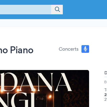
no Piano
Concerts
E
T
2
2