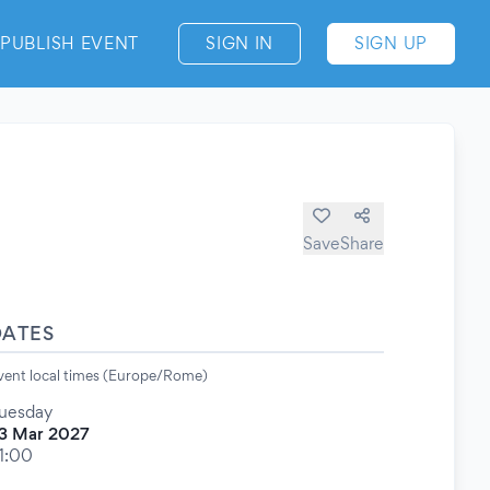
PUBLISH EVENT
SIGN IN
SIGN UP
Save
Share
DATES
vent local times (Europe/Rome)
uesday
3 Mar 2027
1:00