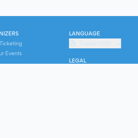
NIZERS
LANGUAGE
Ticketing
English (GB)
ur Events
LEGAL
S
Terms of Service
s
Privacy Policy
Cookie Policy
Service Status
ts