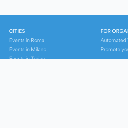
CITIES
FOR ORGA
Events in Roma
Automated 
Events in Milano
Promote yo
Events in Torino
RESOURCE
Events in Bologna
Your Ticket
Events in Firenze
Contact Us
Events in Verona
Help
Newsroom
Media Asse