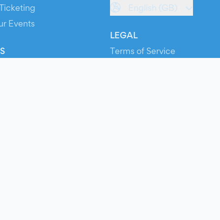
Ticketing
English (GB)
ur Events
LEGAL
S
Terms of Service
s
Privacy Policy
Cookie Policy
Service Status
ts
© 2026 Evients® – All rights reserved.
Made with
in
while listening to
Roxette
.
ts is a registered trademark by Hexation S.r.l. – VATIN IT03735511200