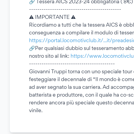
🔗 Tessera AICS 2023-24 obbligatoria ( 8€)
--------------------------------------------
⚠ IMPORTANTE ⚠
Ricordiamo a tutti che la tessera AICS è obbl
conseguenza a compilare il modulo di tesser
https://portal.locomotivclub.it/...it/preades
🔗Per qualsiasi dubbio sul tesseramento ab
nostro sito al link:
https://www.locomotivclub
-----------------------------------------
Giovanni Truppi torna con uno speciale tour 
festeggiare il decennale di “Il mondo è come
ad aver segnato la sua carriera. Ad accompag
batterista e produttore, con il quale ha co-sc
rendere ancora più speciale questo decennale,
vinile.