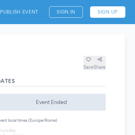
PUBLISH EVENT
SIGN IN
SIGN UP
Save
Share
DATES
Event Ended
vent local times (Europe/Rome)
hursday