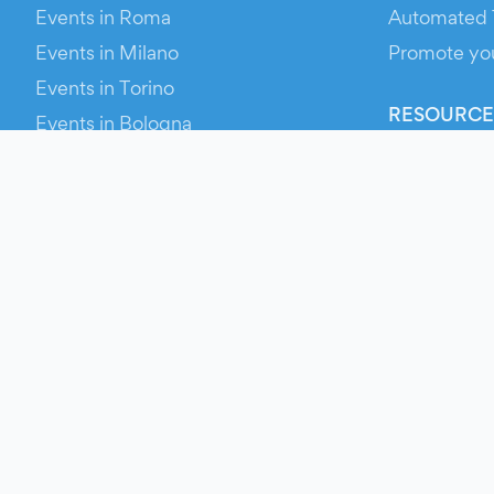
Events in Roma
Automated 
Events in Milano
Promote yo
Events in Torino
RESOURCE
Events in Bologna
Your Ticket
Events in Firenze
Contact Us
Events in Verona
Help
Newsroom
Media Asse
Evien