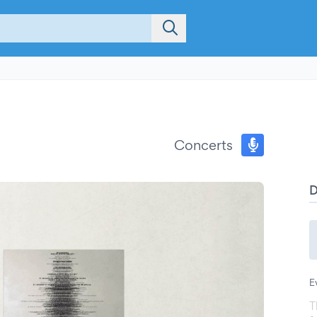
Concerts
E
T