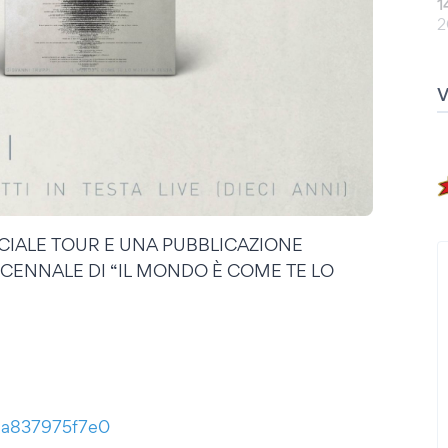
1
2
CIALE TOUR E UNA PUBBLICAZIONE
ECENNALE DI “IL MONDO È COME TE LO
/Ba837975f7e0