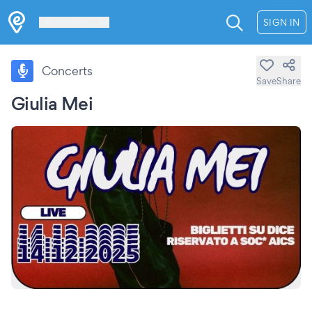
Les Verrières
SIGN IN
Concerts
Save
Share
Giulia Mei