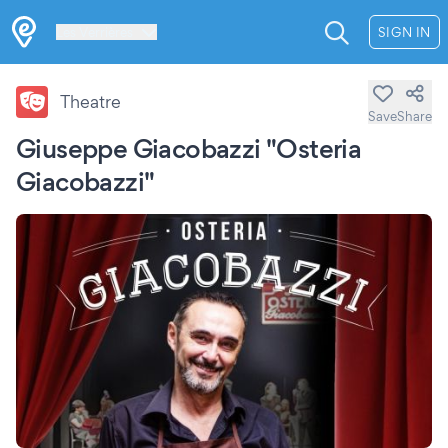
Les Verrières
SIGN IN
Theatre
Save
Share
Giuseppe Giacobazzi "Osteria
Giacobazzi"