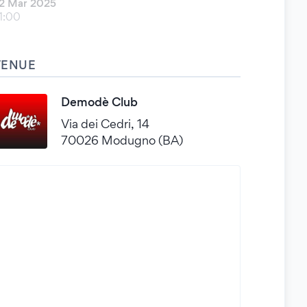
2 Mar 2025
1:00
VENUE
Demodè Club
Via dei Cedri, 14
70026 Modugno (BA)