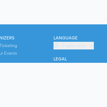
NIZERS
LANGUAGE
Ticketing
English (GB)
ur Events
LEGAL
S
Terms of Service
s
Privacy Policy
Cookie Policy
Service Status
ts