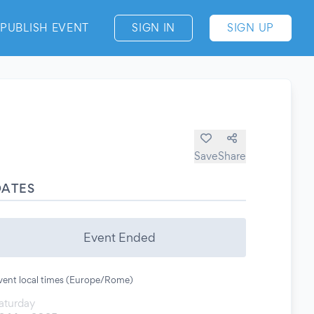
PUBLISH EVENT
SIGN IN
SIGN UP
Save
Share
DATES
Event Ended
vent local times (Europe/Rome)
aturday