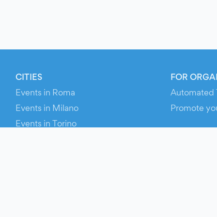
CITIES
FOR ORGA
Events in Roma
Automated 
Events in Milano
Promote yo
Events in Torino
RESOURCE
Events in Bologna
Your Ticket
Events in Firenze
Contact Us
Events in Verona
Help
Newsroom
Media Asse