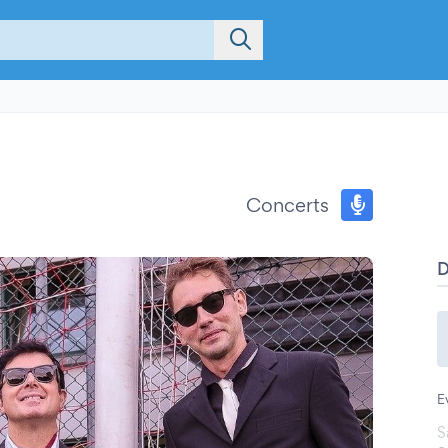
Concerts
E
S