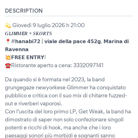
DESCRIPTION
💫 Giovedì 9 luglio 2026 h 21:00
𝑮𝙇𝑰𝙈𝑴𝙀𝑹 + 𝑺𝑲𝑶𝑹𝑻𝑺
📍#𝗵𝗮𝗻𝗮𝗯𝗶𝟳𝟮 | 𝘃𝗶𝗮𝗹𝗲 𝗱𝗲𝗹𝗹𝗮 𝗽𝗮𝗰𝗲 𝟰𝟱𝟮𝗴, 𝗠𝗮𝗿𝗶𝗻𝗮 𝗱𝗶
𝗥𝗮𝘃𝗲𝗻𝗻𝗮
💥𝗙𝗥𝗘𝗘 𝗘𝗡𝗧𝗥𝗬!
☎️Ristorante aperto a cena: 3332097141
Da quando si è formata nel 2023, la band
grungegaze newyorkese Glimmer ha conquistato
pubblico e critica con il suo mix di chitarre fuzzed-
out e riverberi vaporosi.
Con l’uscita del loro primo LP, Get Weak, la band ha
dimostrato di saper non solo confezionare singoli
potenti e ricchi di hook, ma anche che i loro
paesaggi sonori più morbidi e sognanti sanno