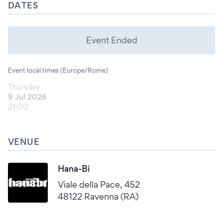
DATES
Event Ended
Event local times (Europe/Rome)
Thursday
9 Jul 2026
21:00
VENUE
Hana-Bi
Viale della Pace, 452
48122 Ravenna (RA)