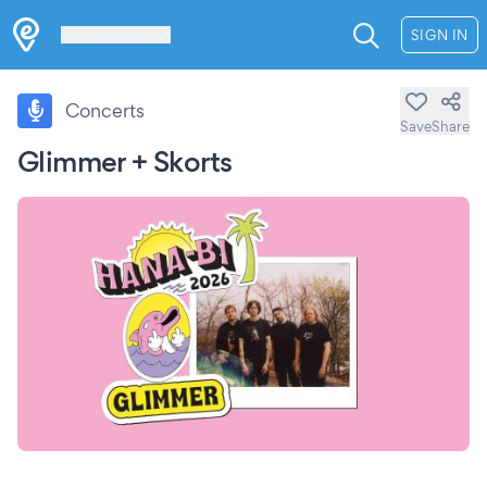
Les Verrières
SIGN IN
Concerts
Save
Share
Glimmer + Skorts