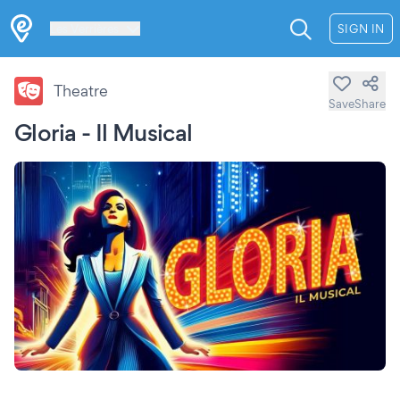
Les Verrières
SIGN IN
Theatre
Save
Share
Gloria - Il Musical