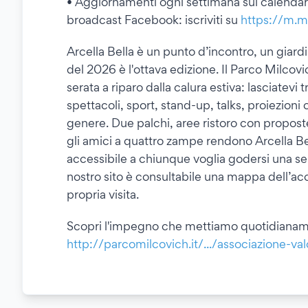
• Aggiornamenti ogni settimana sul calendari
broadcast Facebook: iscriviti su
https://m.
Arcella Bella è un punto d’incontro, un giard
del 2026 è l'ottava edizione. Il Parco Milcov
serata a riparo dalla calura estiva: lasciatev
spettacoli, sport, stand-up, talks, proiezioni 
genere. Due palchi, aree ristoro con proposte
gli amici a quattro zampe rendono Arcella Be
accessibile a chiunque voglia godersi una sera
nostro sito è consultabile una mappa dell’acce
propria visita.
Scopri l'impegno che mettiamo quotidianam
http://parcomilcovich.it/.../associazione-val