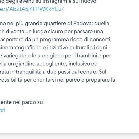
o degli eventi su Instagram e sul nuovo
me/j/AbZfA5j4FPWKkYEu/
ino nel più grande quartiere di Padova: quella
ich diventa un luogo sicuro per passare una
i trasportare da un programma ricco di concerti,
cinematografiche e iniziative culturali di ogni
 variegate e le aree gioco per i bambini e per
lla un giardino accogliente, inclusivo ed
ta in tranquillità a due passi dal centro. Sul
ssibilità per orientarsi nel parco e preparare la
ente nel parco su
ori