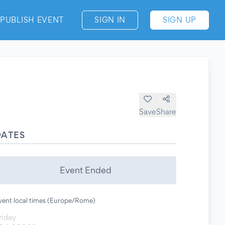
PUBLISH EVENT
SIGN IN
SIGN UP
Save
Share
DATES
Event Ended
vent local times (Europe/Rome)
riday