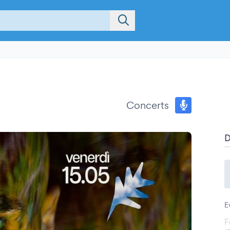
Concerts
E
F