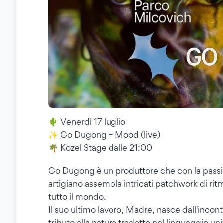
🌵 Venerdì 17 luglio
✨ Go Dugong + Mood (live)
🌴 Kozel Stage dalle 21:00
Go Dugong è un produttore che con la passion
artigiano assembla intricati patchwork di ritm
tutto il mondo.
Il suo ultimo lavoro, Madre, nasce dall'inco
tributo alla natura tradotto nel linguaggio un