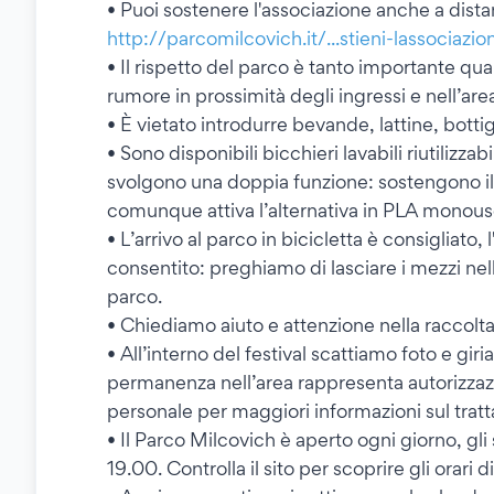
• Puoi sostenere l'associazione anche a dist
http://parcomilcovich.it/...stieni-lassociazio
• Il rispetto del parco è tanto importante qua
rumore in prossimità degli ingressi e nell’area
• È vietato introdurre bevande, lattine, bottig
• Sono disponibili bicchieri lavabili riutilizzabil
svolgono una doppia funzione: sostengono il
comunque attiva l’alternativa in PLA monouso
• L’arrivo al parco in bicicletta è consigliato, 
consentito: preghiamo di lasciare i mezzi nell
parco.
• Chiediamo aiuto e attenzione nella raccolta d
• All’interno del festival scattiamo foto e gi
permanenza nell’area rappresenta autorizzazi
personale per maggiori informazioni sul tratt
• Il Parco Milcovich è aperto ogni giorno, gli 
19.00. Controlla il sito per scoprire gli orar