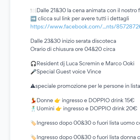
🍽️Dalle 21&30 la cena animata con il nostro
➡️ clicca sul link per avere tutti i dettagli
https://www.facebook.com/...nts/857287
Dalle 23&30 inizio serata discoteca
Orario di chiusura ore 04&20 circa
🎧Resident dj Luca Scremin e Marco Ooki
🎤Special Guest voice Vince
⚠️speciale promozione per le persone in lis
💃Donne 👉 ingresso e DOPPIO drink 15€
🕺Uomini 👉 ingresso e DOPPIO drink 20€
🏷Ingresso dopo 00&30 o fuori lista uomo c
🏷Ingresso dopo 00&30 o fuori lista donna c