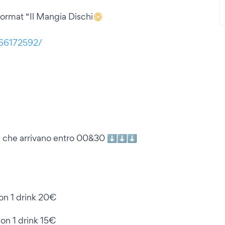
 format “Il Mangia Dischi📀
266172592/
ta che arrivano entro 00&30 ⬇️⬇️⬇️
on 1 drink 20€
on 1 drink 15€