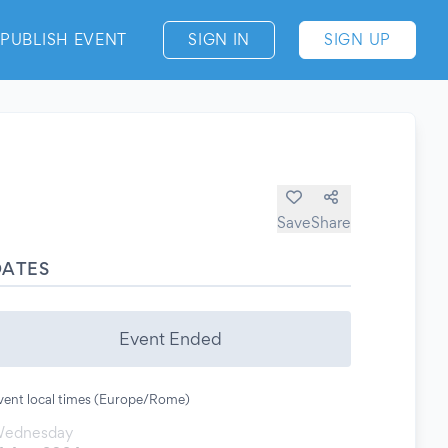
PUBLISH EVENT
SIGN IN
SIGN UP
Save
Share
DATES
Event Ended
vent local times (Europe/Rome)
ednesday