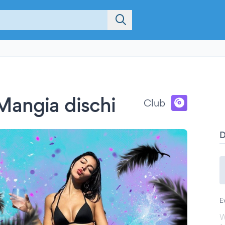
Mangia dischi
Club
E
W