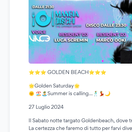
⭐️⭐️⭐️ GOLDEN BEACH⭐️⭐️⭐️
🌟Golden Saturday🌟
🌞 🏖🏝Summer is calling…🕺💃🌙
27 Luglio 2024
Il Sabato notte targato Goldenbeach, dove tr
La certezza che faremo di tutto per farvi dive