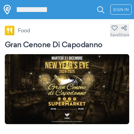
Les Verrières
SIGN IN
Food
Save
Share
Gran Cenone Di Capodanno