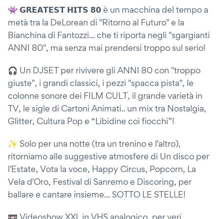
👾 𝗚𝗥𝗘𝗔𝗧𝗘𝗦𝗧 𝗛𝗜𝗧𝗦 𝟴𝟬 è un macchina del tempo a
metà tra la DeLorean di "Ritorno al Futuro" e la
Bianchina di Fantozzi... che ti riporta negli "sgargianti
ANNI 80", ma senza mai prendersi troppo sul serio!
🎧 Un DJSET per rivivere gli ANNI 80 con "troppo
giuste", i grandi classici, i pezzi "spacca pista", le
colonne sonore dei FILM CULT, il grande varietà in
TV, le sigle di Cartoni Animati.. un mix tra Nostalgia,
Glitter, Cultura Pop e “Libidine coi fiocchi”!
✨ Solo per una notte (tra un trenino e l'altro),
ritorniamo alle suggestive atmosfere di Un disco per
l'Estate, Vota la voce, Happy Circus, Popcorn, La
Vela d'Oro, Festival di Sanremo e Discoring, per
ballare e cantare insieme... SOTTO LE STELLE!
📼 Videoshow XXL in VHS analogico, per veri