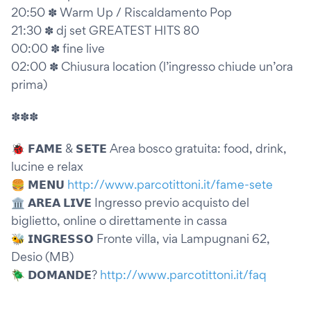
20:50 ✽ Warm Up / Riscaldamento Pop
21:30 ✽ dj set GREATEST HITS 80
00:00 ✽ fine live
02:00 ✽ Chiusura location (l’ingresso chiude un’ora
prima)
✽✽✽
🐞 𝗙𝗔𝗠𝗘 & 𝗦𝗘𝗧𝗘 Area bosco gratuita: food, drink,
lucine e relax
🍔 𝗠𝗘𝗡𝗨
http://www.parcotittoni.it/fame-sete
🏛️ 𝗔𝗥𝗘𝗔 𝗟𝗜𝗩𝗘 Ingresso previo acquisto del
biglietto, online o direttamente in cassa
🐝 𝗜𝗡𝗚𝗥𝗘𝗦𝗦𝗢 Fronte villa, via Lampugnani 62,
Desio (MB)
🪲 𝗗𝗢𝗠𝗔𝗡𝗗𝗘?
http://www.parcotittoni.it/faq