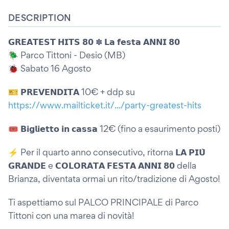
DESCRIPTION
𝗚𝗥𝗘𝗔𝗧𝗘𝗦𝗧 𝗛𝗜𝗧𝗦 𝟴𝟬 ✽ 𝗟𝗮 𝗳𝗲𝘀𝘁𝗮 𝗔𝗡𝗡𝗜 𝟴𝟬
🪲 Parco Tittoni - Desio (MB)
🐞 Sabato 16 Agosto
🎫 𝗣𝗥𝗘𝗩𝗘𝗡𝗗𝗜𝗧𝗔 10€ + ddp su
https://www.mailticket.it/.../party-greatest-hits
️️🎟️ 𝗕𝗶𝗴𝗹𝗶𝗲𝘁𝘁𝗼 𝗶𝗻 𝗰𝗮𝘀𝘀𝗮 12€ (fino a esaurimento posti)
⚡ Per il quarto anno consecutivo, ritorna 𝗟𝗔 𝗣𝗜𝗨̀
𝗚𝗥𝗔𝗡𝗗𝗘 e 𝗖𝗢𝗟𝗢𝗥𝗔𝗧𝗔 𝗙𝗘𝗦𝗧𝗔 𝗔𝗡𝗡𝗜 𝟴𝟬 della
Brianza, diventata ormai un rito/tradizione di Agosto!
Ti aspettiamo sul PALCO PRINCIPALE di Parco
Tittoni con una marea di novità!