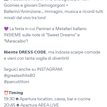
Goonies e giovani Demogorgoni +
Ballerini/Animzione... immagini, musica e ricordi tutti
mixati dal vivo tra loro!
💜 La festa in cui Paninari e Metallari ballano
INSIEME sulle note di "Sweet Dreams" e
"Maracaibo"!
𝗡𝗶𝗲𝗻𝘁𝗲 𝗗𝗥𝗘𝗦𝗦 𝗖𝗢𝗗𝗘, ma indossa scarpe comode
e vieni con tanta voglia di divertirti!
Seguici anche su INSTAGRAM:
@greatesthits80
@parcotittoni
⏰𝗧𝗶𝗺𝗶𝗻𝗴
19:30 ✽ Apertura location, cassa, bar e cucina
20:45 ✽ Apertura AREA LIVE