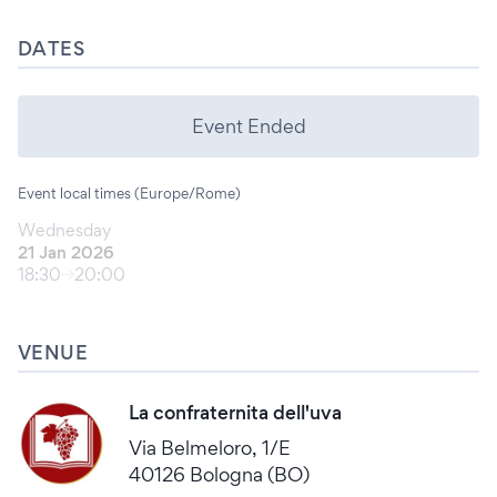
DATES
Event Ended
Event local times (Europe/Rome)
Wednesday
21 Jan 2026
18:30
20:00
VENUE
La confraternita dell'uva
Via Belmeloro, 1/E
40126 Bologna (BO)