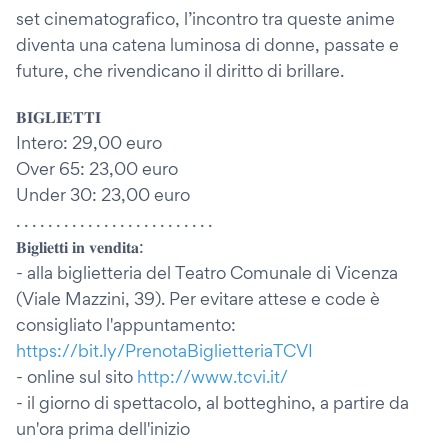
set cinematografico, l’incontro tra queste anime
diventa una catena luminosa di donne, passate e
future, che rivendicano il diritto di brillare.
𝐁𝐈𝐆𝐋𝐈𝐄𝐓𝐓𝐈
Intero: 29,00 euro
Over 65: 23,00 euro
Under 30: 23,00 euro
. . . . . . . . . . . . . . . . . . . . . . . . .
𝐁𝐢𝐠𝐥𝐢𝐞𝐭𝐭𝐢 𝐢𝐧 𝐯𝐞𝐧𝐝𝐢𝐭𝐚:
- alla biglietteria del Teatro Comunale di Vicenza
(Viale Mazzini, 39). Per evitare attese e code è
consigliato l'appuntamento:
https://bit.ly/PrenotaBiglietteriaTCVI
- online sul sito
http://www.tcvi.it/
- il giorno di spettacolo, al botteghino, a partire da
un'ora prima dell'inizio