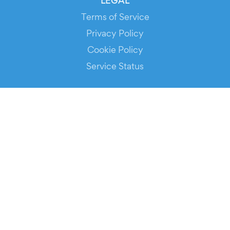
LEGAL
Terms of Service
Privacy Policy
Cookie Policy
Service Status
DOWNLOAD THE APP!
FOR ORGANIZERS
Automated Ticketing
Promote your Events